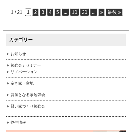
1 / 21
1
2
3
4
5
...
10
20
...
»
最後 »
カテゴリー
お知らせ
勉強会 / セミナー
リノベーション
空き家・空地
資産となる家勉強会
賢い家づくり勉強会
物件情報