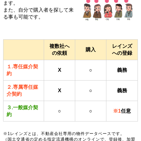
ます。
また、自分で購入者を探して来
る事も可能です。
複数社へ
レインズ
購入
の依頼
への登録
１.専任媒介契
X
○
義務
約
２.専属専任媒
X
○
義務
介契約
３.一般媒介契
○
○
※1
任意
約
※1レインズとは、不動産会社専用の物件データベースです。
（国土交通省の定める指定流通機構のオンラインで、登録後、加盟