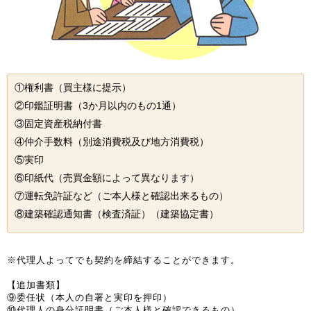
①権利書（買主様に提示）
②印鑑証明書（3か月以内のもの1通）
③固定資産税納付書
④仲介手数料（別途消費税及び地方消費税）
⑤実印
⑥印紙代（売買金額によって異なります）
⑦運転免許証など（ご本人様と確認出来るもの）
⑧建築確認通知書（検査済証）（建築協定書）
※代理人よってでも契約を締結することができます。
【追加書類】
⑨委任状（本人の自署と実印を押印）
⑩代理人の身分証明書（ご本人様と確認できるもの）