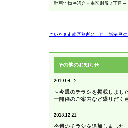
動画で物件紹介～南区別所２丁目～
資産価値の減りにくい住宅購入
中
売却の流れ（手順）
不動産売却の詳しい流れ
仲
さいたま市南区別所２丁目 新築戸建
不動産の引き渡し
不
その他のお知らせ
2019.04.12
～今週のチラシを掲載しまし
ー開催のご案内など盛りだく
2018.12.21
今週のチラシを追加しました