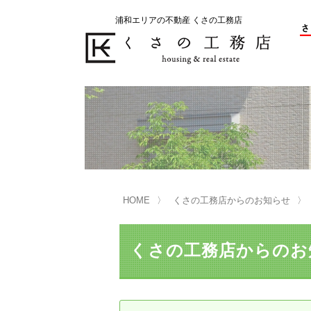
浦和エリアの不動産 くさの工務店
不動産の売却をお考えのお客様
不動産の購入をお考えのお客様
くさの工務店が選ばれる理由
くさの工務店が選ばれる理由
売
購
売却物件の事例
無
不動産の選び方
HOME
くさの工務店からのお知らせ
マンション選びのポイント
一
売却相談
くさの工務店からのお
買い替えサポート
住宅ローン控除・消費税について
は
不動産の相続
売
リニュアル仲介とは