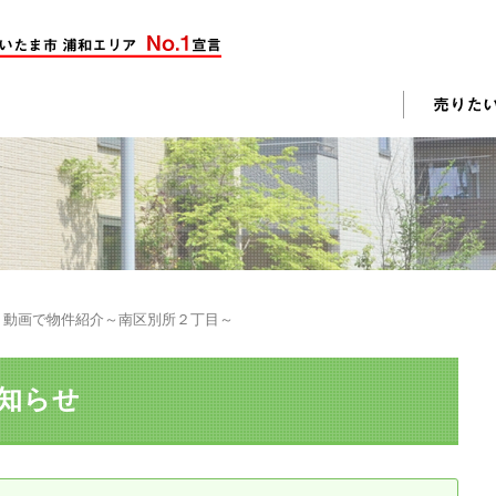
却活動
入されたお客様の声
売却されたお客様の声
不動産購入に関するよくある質問
料査定
動画で物件紹介～南区別所２丁目～
戸建て選びのポイント
土地選びのポイント
知らせ
じめての売却
不動産売却成功のコツ
却前の修繕・リフォーム