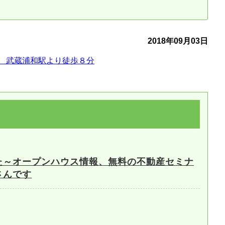
古だから安心して購入できる仕組み
リニュアル仲介で実現する豊かな
2018年09月03日
介による不動産売却
買取による不動産売却
 武蔵浦和駅より徒歩８分
動産の残代金の受領について
不動産売却後の税金
た～オープンハウス情報、無料の不動産セミナ
さんです