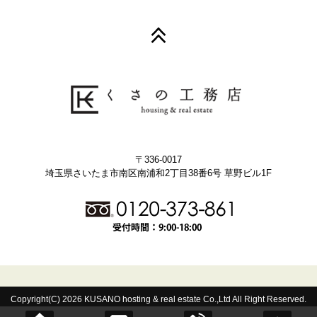
〒336-0017
埼玉県さいたま市南区南浦和2丁目38番6号 草野ビル1F
Copyright(C) 2026 KUSANO hosting & real estate Co.,Ltd All Right Reserved.