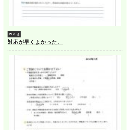
ＷＭ
様
対応が早くよかった。