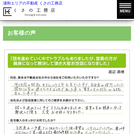
浦和エリアの不動産 くさの工務店
HOME
お客様の声
不動産を購入されたお客様の声
話しを進
お客様の声