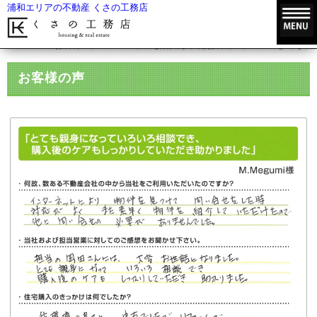
浦和エリアの不動産 くさの工務店
HOME
お客様の声
不動産を購入されたお客様の声
とても親
お客様の声