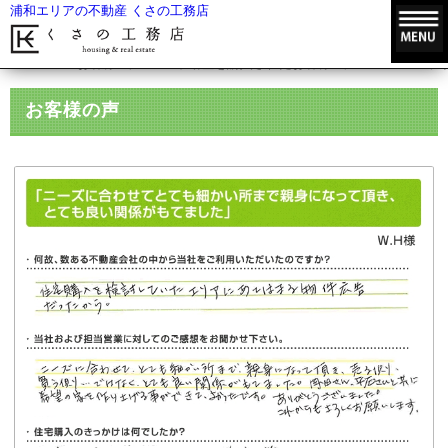
浦和エリアの不動産 くさの工務店
HOME
お客様の声
不動産を購入されたお客様の声
ニーズに
お客様の声