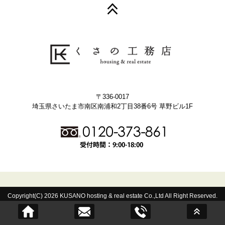
〒336-0017
埼玉県さいたま市南区南浦和2丁目38番6号 草野ビル1F
Copyright(C) 2026 KUSANO hosting & real estate Co.,Ltd All Right Reserved.