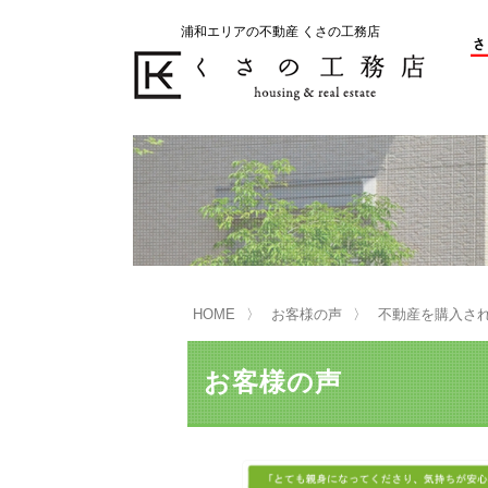
浦和エリアの不動産 くさの工務店
不動産の売却をお考えのお客様
不動産の購入をお考えのお客様
くさの工務店が選ばれる理由
くさの工務店が選ばれる理由
売
購
売却物件の事例
無
不動産の選び方
HOME
お客様の声
不動産を購入さ
マンション選びのポイント
一
売却相談
お客様の声
買い替えサポート
住宅ローン控除・消費税について
は
不動産の相続
売
リニュアル仲介とは