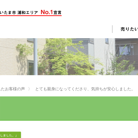
却活動
入されたお客様の声
売却されたお客様の声
不動産購入に関するよくある質問
料査定
れたお客様の声
とても親身になってくださり、気持ちが安心しました。
戸建て選びのポイント
土地選びのポイント
じめての売却
不動産売却成功のコツ
却前の修繕・リフォーム