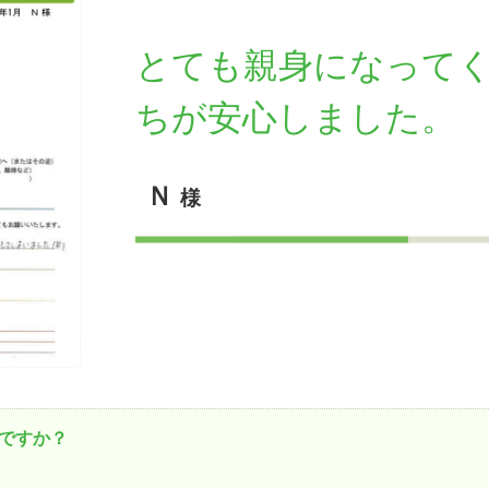
古だから安心して購入できる仕組み
リニュアル仲介で実現する豊かな
とても親身になって
ちが安心しました。
介による不動産売却
買取による不動産売却
動産の残代金の受領について
不動産売却後の税金
Ｎ
様
ですか？