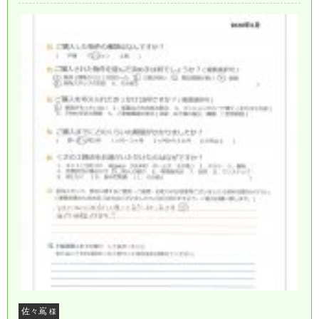
佐々嶌
様