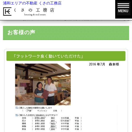
浦和エリアの不動産 くさの工務店
HOME
お客様の声
不動産を購入されたお客様の声
いいと思
お客様の声