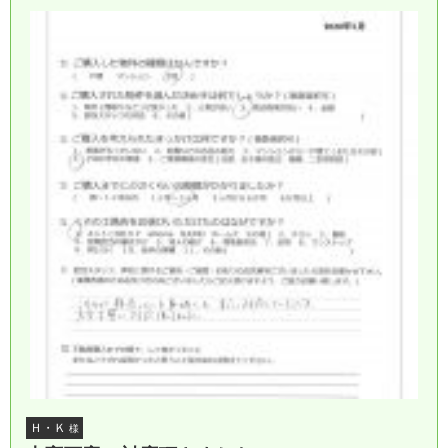
Ｈ・Ｋ
様