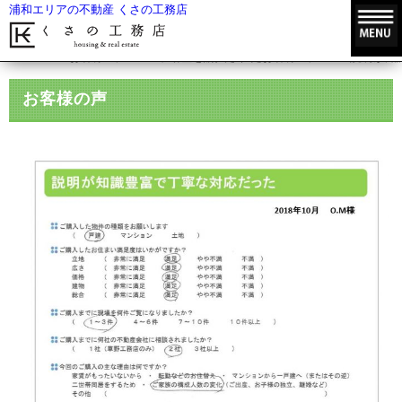
浦和エリアの不動産 くさの工務店
HOME
お客様の声
不動産を購入されたお客様の声
説明が知
お客様の声