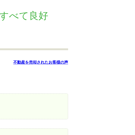
すべて良好
暮らし
はじめての物件探し
売買契約のご締結
不動産を売却されたお客様の声