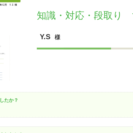
知識・対応・段取り 
古だから安心して購入できる仕組み
リニュアル仲介で実現する豊かな
介による不動産売却
買取による不動産売却
Y.S
様
動産の残代金の受領について
不動産売却後の税金
したか？