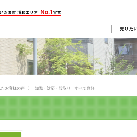
却活動
入されたお客様の声
売却されたお客様の声
不動産購入に関するよくある質問
料査定
れたお客様の声
知識・対応・段取り すべて良好
戸建て選びのポイント
土地選びのポイント
じめての売却
不動産売却成功のコツ
却前の修繕・リフォーム