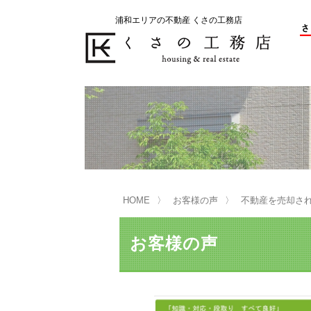
浦和エリアの不動産 くさの工務店
不動産の売却をお考えのお客様
不動産の購入をお考えのお客様
くさの工務店が選ばれる理由
くさの工務店が選ばれる理由
売
購
売却物件の事例
無
不動産の選び方
HOME
お客様の声
不動産を売却さ
マンション選びのポイント
一
売却相談
お客様の声
買い替えサポート
住宅ローン控除・消費税について
は
不動産の相続
売
リニュアル仲介とは