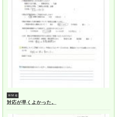
ＷＭ
様
対応が早くよかった。