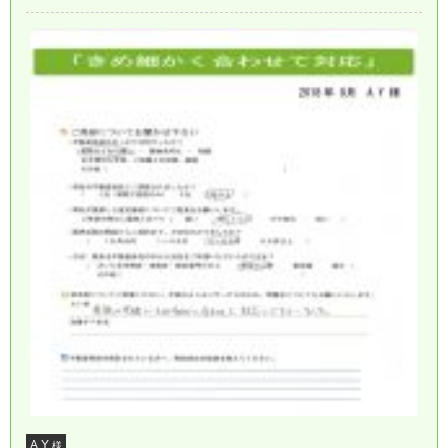
A.Y
様