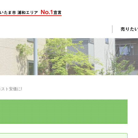
却活動
入されたお客様の声
売却されたお客様の声
不動産購入に関するよくある質問
料査定
スト安価に!
戸建て選びのポイント
土地選びのポイント
じめての売却
不動産売却成功のコツ
却前の修繕・リフォーム