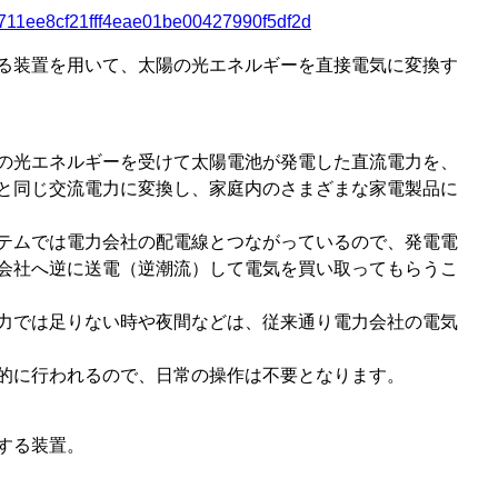
93c711ee8cf21fff4eae01be00427990f5df2d
る装置を用いて、太陽の光エネルギーを直接電気に変換す
の光エネルギーを受けて太陽電池が発電した直流電力を、
と同じ交流電力に変換し、家庭内のさまざまな家電製品に
テムでは電力会社の配電線とつながっているので、発電電
会社へ逆に送電（逆潮流）して電気を買い取ってもらうこ
力では足りない時や夜間などは、従来通り電力会社の電気
的に行われるので、日常の操作は不要となります。
する装置。