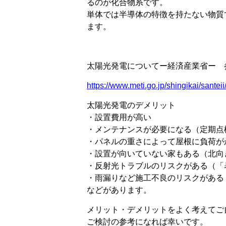
るのが化合物系です。
単体では半導体の特徴を持たない物質
ます。
太陽光発電についてー経済産業省ー 
https://www.meti.go.jp/shingikai/santei
太陽光発電のデメリット
・設置費用が高い
・メンテナンスが必要になる（定期点
・パネルの重さによって屋根に負荷が
・設置が向いていない家もある（北向
・反射光トラブルのリスクがある（「
・雨漏りなど施工不良のリスクがある
などがあります。
メリット・デメリットをよく考えてご
ご検討の参考になれば幸いです。