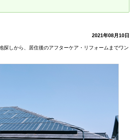
古だから安心して購入できる仕組み
リニュアル仲介で実現する豊かな
介による不動産売却
買取による不動産売却
2021年08月10日
地探しから、居住後のアフターケア・リフォームまでワン
動産の残代金の受領について
不動産売却後の税金