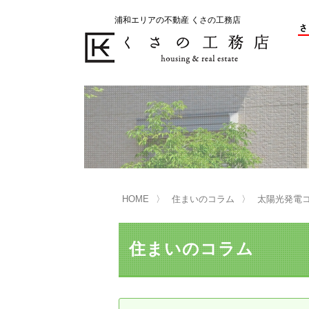
浦和エリアの不動産 くさの工務店
不動産の売却をお考えのお客様
不動産の購入をお考えのお客様
くさの工務店が選ばれる理由
くさの工務店が選ばれる理由
売
購
売却物件の事例
無
不動産の選び方
HOME
住まいのコラム
太陽光発電コ
マンション選びのポイント
一
売却相談
住まいのコラム
買い替えサポート
住宅ローン控除・消費税について
は
不動産の相続
売
リニュアル仲介とは