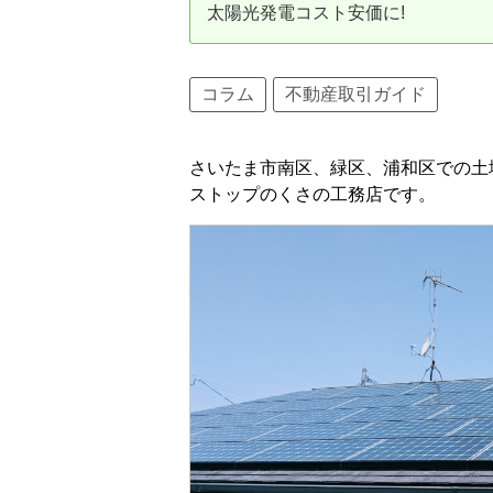
太陽光発電コスト安価に!
資産価値の減りにくい住宅購入
中
売却の流れ（手順）
コラム
不動産取引ガイド
不動産売却の詳しい流れ
仲
さいたま市南区、緑区、浦和区での土
不動産の引き渡し
不
ストップのくさの工務店です。