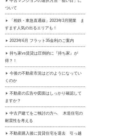
中古マンションの選択方法「狙い目」に
ついて
暮らし
はじめての物件探し
「相鉄・東急直通線」2023年3月開業 ま
すます人気の出るエリアも！
売買契約のご締結
2023年6月 フラット35金利のご案内
持ち家vs賃貸は圧倒的に『持ち家』が
得？！
今後の不動産市況はどのようになってい
くのか
不動産の広告や図面はしっかり確認して
ますか？
中古戸建てをご検討の方へ 木造住宅の
耐震性を考える
不動産購入後に賃貸住宅を退去 引っ越