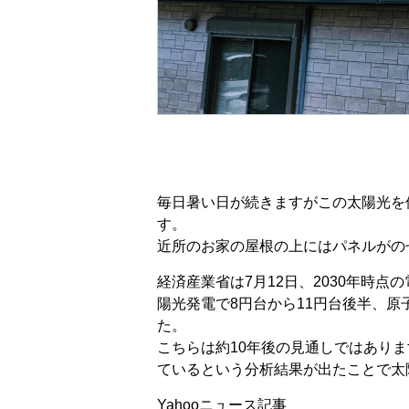
毎日暑い日が続きますがこの太陽光を
す。
近所のお家の屋根の上にはパネルがの
経済産業省は7月12日、2030年時点
陽光発電で8円台から11円台後半、原
た。
こちらは約10年後の見通しではあり
ているという分析結果が出たことで太
Yahooニュース記事