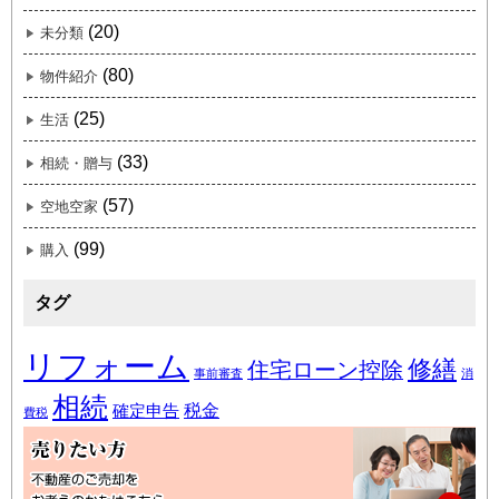
(20)
未分類
(80)
物件紹介
(25)
生活
(33)
相続・贈与
(57)
空地空家
(99)
購入
タグ
リフォーム
修繕
住宅ローン控除
事前審査
消
相続
税金
確定申告
費税