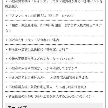
不動産流通機構「レインズ」って何？消費者が知るべきポイントを
徹底解説！
中古マンションの選択方法「狙い目」について
「相鉄・東急直通線」2023年3月開業 ますます人気の出るエリア
も！
2023年6月 フラット35金利のご案内
持ち家vs賃貸は圧倒的に『持ち家』が得？！
今後の不動産市況はどのようになっていくのか
不動産の広告や図面はしっかり確認してますか？
中古戸建てをご検討の方へ 木造住宅の耐震性を考える
不動産購入後に賃貸住宅を退去 引っ越し時の注意点！
資産価値の下がりづらい土地を購入するための5つのポイント
アーカイブ