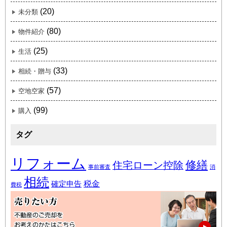
(20)
未分類
(80)
物件紹介
(25)
生活
(33)
相続・贈与
(57)
空地空家
(99)
購入
タグ
リフォーム
修繕
住宅ローン控除
事前審査
消
相続
税金
確定申告
費税