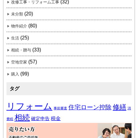
(32)
改修工事・リフォーム工事
(20)
未分類
(80)
物件紹介
(25)
生活
(33)
相続・贈与
(57)
空地空家
(99)
購入
タグ
リフォーム
修繕
住宅ローン控除
事前審査
消
相続
税金
確定申告
費税