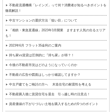
不動産流通機構「レインズ」って何？消費者が知るべきポイントを
徹底解説！
中古マンションの選択方法「狙い目」について
「相鉄・東急直通線」2023年3月開業 ますます人気の出るエリア
も！
2023年6月 フラット35金利のご案内
持ち家vs賃貸は圧倒的に『持ち家』が得？！
今後の不動産市況はどのようになっていくのか
不動産の広告や図面はしっかり確認してますか？
中古戸建てをご検討の方へ 木造住宅の耐震性を考える
不動産購入後に賃貸住宅を退去 引っ越し時の注意点！
資産価値の下がりづらい土地を購入するための5つのポイント