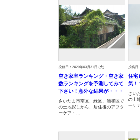
資産価値の減りにくい住宅購入
中
売却の流れ（手順）
不動産売却の詳しい流れ
仲
不動産の引き渡し
不
投稿日：2020年03月31日 (火)
投稿日：
空き家率ランキング・空き家
住宅
数ランキングを予測してみて
気！
下さい！意外な結果が・・・
さい
の土
さいたま市南区、緑区、浦和区で
ーケ
の土地探しから、居住後のアフタ
ーケア・…