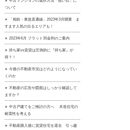
中古マンションの選択方法「狙い目」に
ついて
暮らし
はじめての物件探し
「相鉄・東急直通線」2023年3月開業 ま
すます人気の出るエリアも！
売買契約のご締結
2023年6月 フラット35金利のご案内
持ち家vs賃貸は圧倒的に『持ち家』が
得？！
今後の不動産市況はどのようになってい
くのか
不動産の広告や図面はしっかり確認して
ますか？
中古戸建てをご検討の方へ 木造住宅の
耐震性を考える
不動産購入後に賃貸住宅を退去 引っ越