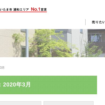
却活動
入されたお客様の声
売却されたお客様の声
不動産購入に関するよくある質問
料査定
年3月
戸建て選びのポイント
土地選びのポイント
2020年3月
じめての売却
不動産売却成功のコツ
却前の修繕・リフォーム