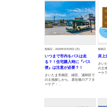
投稿日：2020年03月09日 (月)
投稿日：
いつまで市内をバスは走
床上
る？！住宅購入時に『バス
さい
便』は注意が必要？！
の土
ーケ
さいたま市南区、緑区、浦和区で
の土地探しから、居住後のアフタ
ーケア・…