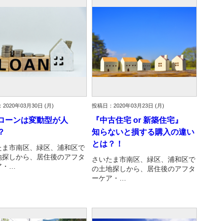
古だから安心して購入できる仕組み
リニュアル仲介で実現する豊かな
介による不動産売却
買取による不動産売却
動産の残代金の受領について
不動産売却後の税金
2020年03月30日 (月)
投稿日：2020年03月23日 (月)
ローンは変動型が人
『中古住宅 or 新築住宅』
？
知らないと損する購入の違い
とは？！
たま市南区、緑区、浦和区で
地探しから、居住後のアフタ
さいたま市南区、緑区、浦和区で
ア・…
の土地探しから、居住後のアフタ
ーケア・…