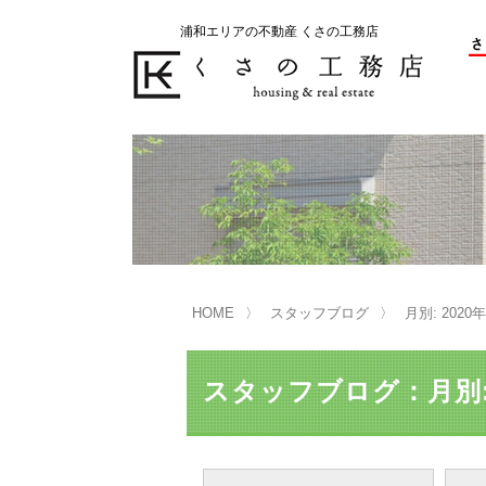
浦和エリアの不動産 くさの工務店
不動産の売却をお考えのお客様
不動産の購入をお考えのお客様
くさの工務店が選ばれる理由
くさの工務店が選ばれる理由
売
購
売却物件の事例
無
不動産の選び方
HOME
スタッフブログ
月別: 2020
マンション選びのポイント
一
売却相談
スタッフブログ：月別: 
買い替えサポート
住宅ローン控除・消費税について
は
不動産の相続
売
リニュアル仲介とは