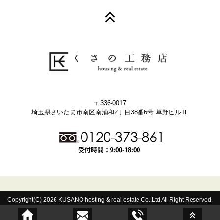
〒336-0017
埼玉県さいたま市南区南浦和2丁目38番6号 草野ビル1F
Copyright(C) 2026 KUSANO hosting & real estate Co.,Ltd All Right Reserved.