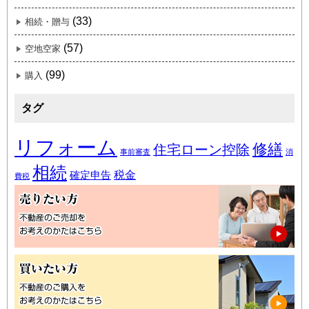
(33)
相続・贈与
(57)
空地空家
(99)
購入
タグ
リフォーム
修繕
住宅ローン控除
事前審査
消
相続
税金
確定申告
費税