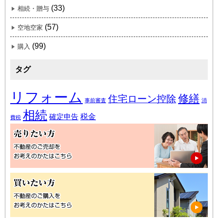
(33)
相続・贈与
(57)
空地空家
(99)
購入
タグ
リフォーム
修繕
住宅ローン控除
事前審査
消
相続
税金
確定申告
費税