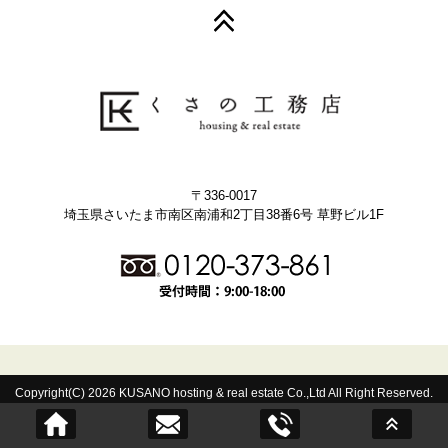
〒336-0017
埼玉県さいたま市南区南浦和2丁目38番6号 草野ビル1F
Copyright(C) 2026 KUSANO hosting & real estate Co.,Ltd All Right Reserved.