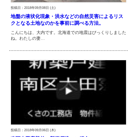
投稿日：2018年09月08日 (土)
地盤の液状化現象・洪水などの自然災害によるリス
クとなる土地なのかを事前に調べる方法。
こんにちは、大内です。北海道での地震はびっくりしました
ね。わたしの妻…
投稿日：2018年09月06日 (木)