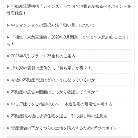
不動産流通機構「レインズ」って何？消費者が知るべきポイントを
徹底解説！
中古マンションの選択方法「狙い目」について
「相鉄・東急直通線」2023年3月開業 ますます人気の出るエリア
も！
2023年6月 フラット35金利のご案内
持ち家vs賃貸は圧倒的に『持ち家』が得？！
今後の不動産市況はどのようになっていくのか
不動産の広告や図面はしっかり確認してますか？
中古戸建てをご検討の方へ 木造住宅の耐震性を考える
不動産購入後に賃貸住宅を退去 引っ越し時の注意点！
資産価値の下がりづらい土地を購入するための5つのポイント