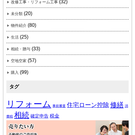
(32)
改修工事・リフォーム工事
(20)
未分類
(80)
物件紹介
(25)
生活
(33)
相続・贈与
(57)
空地空家
(99)
購入
タグ
リフォーム
修繕
住宅ローン控除
事前審査
消
相続
税金
確定申告
費税