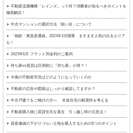
不動産流通機構「レインズ」って何？消費者が知るべきポイントを
徹底解説！
中古マンションの選択方法「狙い目」について
「相鉄・東急直通線」2023年3月開業 ますます人気の出るエリア
も！
2023年6月 フラット35金利のご案内
持ち家vs賃貸は圧倒的に『持ち家』が得？！
今後の不動産市況はどのようになっていくのか
不動産の広告や図面はしっかり確認してますか？
中古戸建てをご検討の方へ 木造住宅の耐震性を考える
不動産購入後に賃貸住宅を退去 引っ越し時の注意点！
資産価値の下がりづらい土地を購入するための5つのポイント