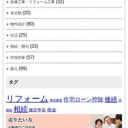
(32)
改修工事・リフォーム工事
(20)
未分類
(80)
物件紹介
(25)
生活
(33)
相続・贈与
(57)
空地空家
(99)
購入
タグ
リフォーム
修繕
住宅ローン控除
事前審査
消
相続
税金
確定申告
費税