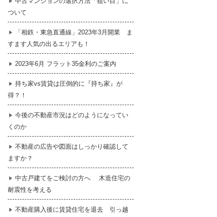
中古マンションの選択方法「狙い目」に
ついて
暮らし
はじめての物件探し
「相鉄・東急直通線」2023年3月開業 ま
すます人気の出るエリアも！
売買契約のご締結
2023年6月 フラット35金利のご案内
持ち家vs賃貸は圧倒的に『持ち家』が
得？！
今後の不動産市況はどのようになってい
くのか
不動産の広告や図面はしっかり確認して
ますか？
中古戸建てをご検討の方へ 木造住宅の
耐震性を考える
不動産購入後に賃貸住宅を退去 引っ越