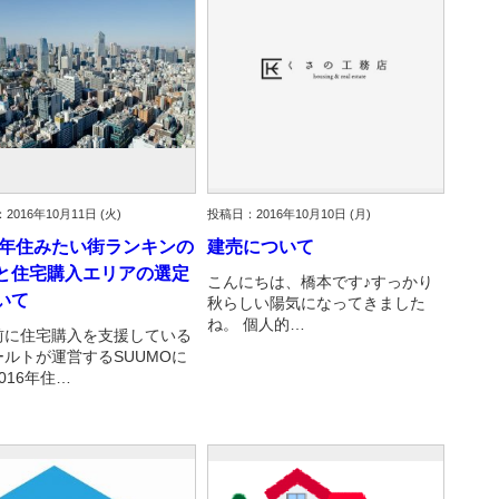
2016年10月11日 (火)
投稿日：2016年10月10日 (月)
16年住みたい街ランキンの
建売について
と住宅購入エリアの選定
こんにちは、橋本です♪すっかり
いて
秋らしい陽気になってきました
ね。 個人的…
前に住宅購入を支援している
ールトが運営するSUUMOに
016年住…