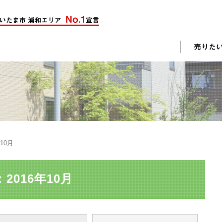
却活動
入されたお客様の声
売却されたお客様の声
不動産購入に関するよくある質問
料査定
年10月
戸建て選びのポイント
土地選びのポイント
2016年10月
じめての売却
不動産売却成功のコツ
却前の修繕・リフォーム