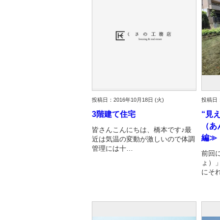
投稿日：2016年10月18日 (火)
投稿日：
3階建て住宅
“見
（あ
皆さんこんにちは、橋本です♪最
編≫
近は気温の変動が激しいので体調
管理には十…
前回
ょ）
にそ