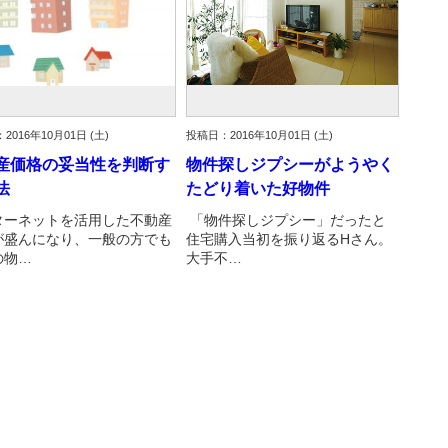
2016年10月01日 (土)
投稿日：2016年10月01日 (土)
産価格の妥当性を判断す
物件探しジプシーがようやく
法
たどり着いた好物件
ターネットを活用した不動産
「物件探しジプシー」だったと
が盛んになり、一般の方でも
住宅購入当初を振り返るHさん。
の物…
大手不…