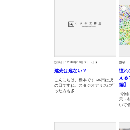
資産価値の減りにくい住宅購入
中
売却の流れ（手順）
不動産売却の詳しい流れ
仲
不動産の引き渡し
不
投稿日：2016年10月30日 (日)
投稿日：
建売は危ない？
憧れ
える
こんにちは、橋本です♪本日は戌
編】
の日ですね。スタジオアリスに行
った方も多…
今回
示・
いて