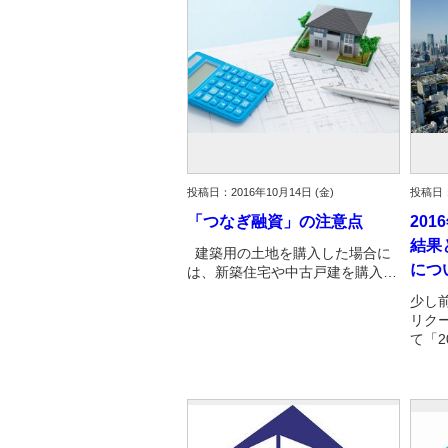
投稿日：2016年10月14日 (金)
投稿日：
「つなぎ融資」の注意点
20
結果
建築用の土地を購入した場合に
につ
は、新築住宅や中古戸建を購入…
少し
リク
て「2