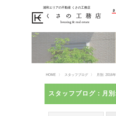
浦和エリアの不動産 くさの工務店
不動産の売却をお考えのお客様
不動産の購入をお考えのお客様
くさの工務店が選ばれる理由
くさの工務店が選ばれる理由
売
購
売却物件の事例
無
不動産の選び方
HOME
スタッフブログ
月別: 2016
マンション選びのポイント
一
売却相談
スタッフブログ：月別: 
買い替えサポート
住宅ローン控除・消費税について
は
不動産の相続
売
リニュアル仲介とは