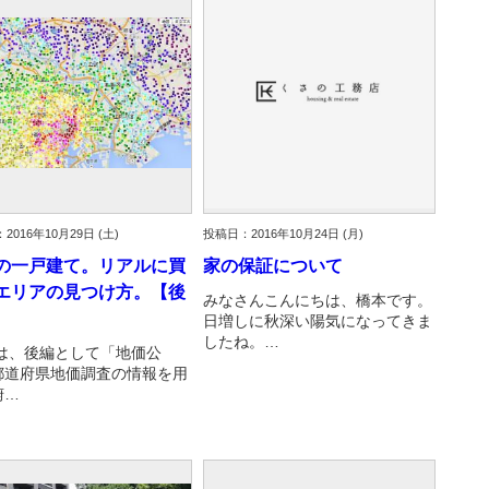
古だから安心して購入できる仕組み
リニュアル仲介で実現する豊かな
介による不動産売却
買取による不動産売却
動産の残代金の受領について
不動産売却後の税金
2016年10月29日 (土)
投稿日：2016年10月24日 (月)
の一戸建て。リアルに買
家の保証について
エリアの見つけ方。【後
みなさんこんにちは、橋本です。
日増しに秋深い陽気になってきま
したね。…
は、後編として「地価公
都道府県地価調査の情報を用
俯…