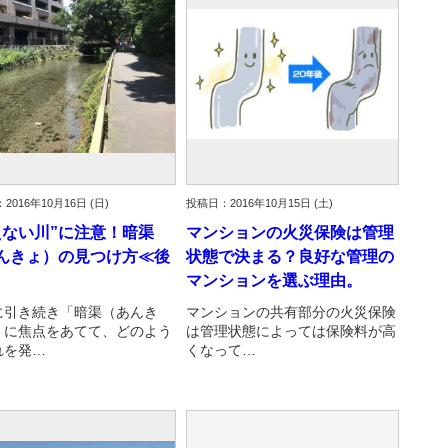
2016年10月16日 (日)
投稿日：2016年10月15日 (土)
えない川”に注意！暗渠
マンションの火災保険は管理
んきょ）の見つけ方≪後
状態で決まる？良好な管理の
マンションを選ぶ理由。
に引き続き「暗渠（あんき
マンションの共有部分の火災保険
」に焦点をあてて、どのよう
は管理状態によっては保険料が高
れを発…
くなって…