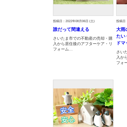
投稿日：2022年08月06日 (土)
投稿日：
誰だって間違える
大雨
たい
さいたま市での不動産の売却・購
ドマ
入から居住後のアフターケア・リ
フォーム…
さい
入か
フォ