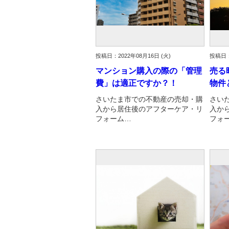
投稿日：2022年08月16日 (火)
投稿日：
マンション購入の際の「管理
売る
費」は適正ですか？！
物件
さいたま市での不動産の売却・購
さい
入から居住後のアフターケア・リ
入か
フォーム…
フォ