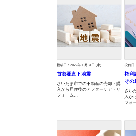
資産価値の減りにくい住宅購入
中
売却の流れ（手順）
不動産売却の詳しい流れ
仲
不動産の引き渡し
不
投稿日：2022年08月31日 (水)
投稿日：
首都圏直下地震
権利
その
さいたま市での不動産の売却・購
入から居住後のアフターケア・リ
さい
フォーム…
入か
フォ