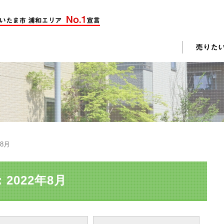
却活動
入されたお客様の声
売却されたお客様の声
不動産購入に関するよくある質問
料査定
年8月
戸建て選びのポイント
土地選びのポイント
2022年8月
じめての売却
不動産売却成功のコツ
却前の修繕・リフォーム