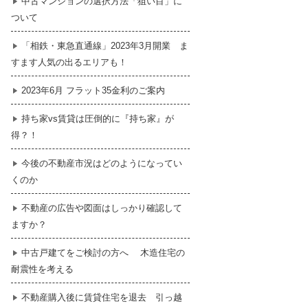
中古マンションの選択方法「狙い目」に
ついて
暮らし
はじめての物件探し
「相鉄・東急直通線」2023年3月開業 ま
すます人気の出るエリアも！
売買契約のご締結
2023年6月 フラット35金利のご案内
持ち家vs賃貸は圧倒的に『持ち家』が
得？！
今後の不動産市況はどのようになってい
くのか
不動産の広告や図面はしっかり確認して
ますか？
中古戸建てをご検討の方へ 木造住宅の
耐震性を考える
不動産購入後に賃貸住宅を退去 引っ越