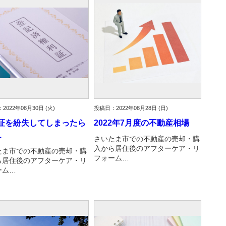
古だから安心して購入できる仕組み
リニュアル仲介で実現する豊かな
介による不動産売却
買取による不動産売却
動産の残代金の受領について
不動産売却後の税金
2022年08月30日 (火)
投稿日：2022年08月28日 (日)
証を紛失してしまったら
2022年7月度の不動産相場
1
さいたま市での不動産の売却・購
入から居住後のアフターケア・リ
たま市での不動産の売却・購
フォーム…
ら居住後のアフターケア・リ
ーム…