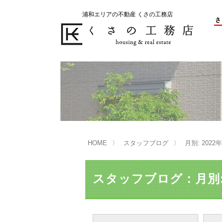
浦和エリアの不動産 くさの工務店
不動産の売却をお考えのお客様
不動産の購入をお考えのお客様
くさの工務店が選ばれる理由
くさの工務店が選ばれる理由
売
購
売却物件の事例
無
不動産の選び方
HOME
スタッフブログ
月別: 2022
マンション選びのポイント
一
売却相談
スタッフブログ：月別: 
買い替えサポート
住宅ローン控除・消費税について
は
不動産の相続
売
リニュアル仲介とは