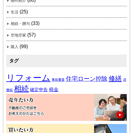
(80)
物件紹介
(25)
生活
(33)
相続・贈与
(57)
空地空家
(99)
購入
タグ
リフォーム
修繕
住宅ローン控除
事前審査
消
相続
税金
確定申告
費税