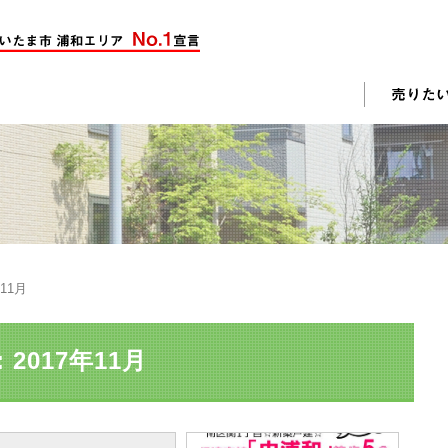
却活動
入されたお客様の声
売却されたお客様の声
不動産購入に関するよくある質問
料査定
年11月
戸建て選びのポイント
土地選びのポイント
2017年11月
じめての売却
不動産売却成功のコツ
却前の修繕・リフォーム