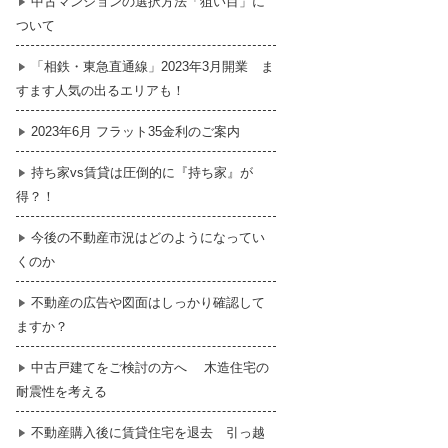
中古マンションの選択方法「狙い目」に
ついて
暮らし
はじめての物件探し
「相鉄・東急直通線」2023年3月開業 ま
すます人気の出るエリアも！
売買契約のご締結
2023年6月 フラット35金利のご案内
持ち家vs賃貸は圧倒的に『持ち家』が
得？！
今後の不動産市況はどのようになってい
くのか
不動産の広告や図面はしっかり確認して
ますか？
中古戸建てをご検討の方へ 木造住宅の
耐震性を考える
不動産購入後に賃貸住宅を退去 引っ越