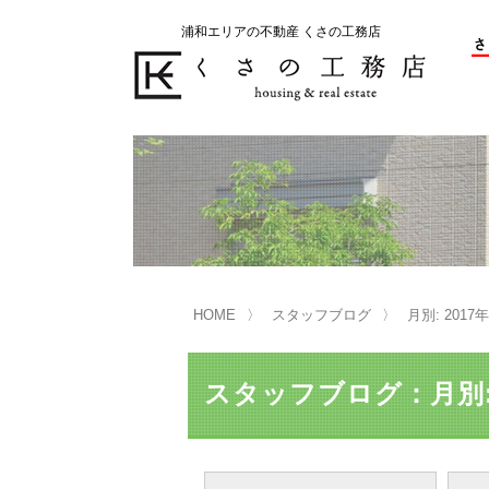
浦和エリアの不動産 くさの工務店
不動産の売却をお考えのお客様
不動産の購入をお考えのお客様
くさの工務店が選ばれる理由
くさの工務店が選ばれる理由
売
購
売却物件の事例
無
不動産の選び方
HOME
スタッフブログ
月別: 2017
マンション選びのポイント
一
売却相談
スタッフブログ：月別: 
買い替えサポート
住宅ローン控除・消費税について
は
不動産の相続
売
リニュアル仲介とは