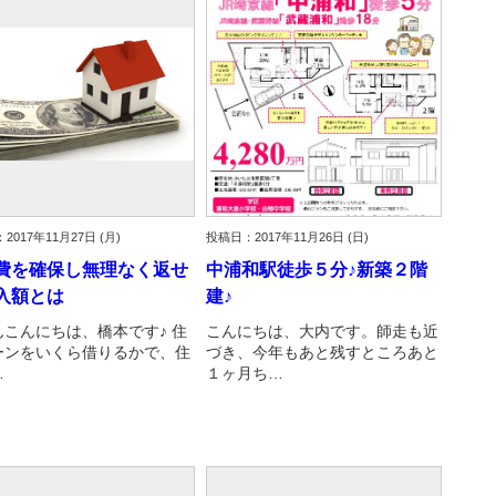
古だから安心して購入できる仕組み
リニュアル仲介で実現する豊かな
介による不動産売却
買取による不動産売却
動産の残代金の受領について
不動産売却後の税金
2017年11月27日 (月)
投稿日：2017年11月26日 (日)
費を確保し無理なく返せ
中浦和駅徒歩５分♪新築２階
入額とは
建♪
んこんにちは、橋本です♪ 住
こんにちは、大内です。師走も近
ーンをいくら借りるかで、住
づき、今年もあと残すところあと
…
１ヶ月ち…