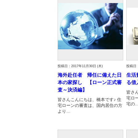
資産価値の減りにくい住宅購入
中
売却の流れ（手順）
不動産売却の詳しい流れ
仲
不動産の引き渡し
不
投稿日：2017年11月30日 (木)
投稿日：
海外赴任者 帰任に備えた日
生活
本の家探し 【ローン正式審
る借
査～決済編】
皆さ
宅ロ
皆さんこんにちは、橋本です♪ 住
宅の
宅ローンの審査は、国内居住の方
より…