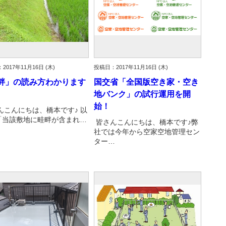
2017年11月16日 (木)
投稿日：2017年11月16日 (木)
畔」の読み方わかります
国交省「全国版空き家・空き
地バンク」の試行運用を開
始！
んこんにちは、橋本です♪ 以
「当該敷地に畦畔が含まれ…
皆さんこんにちは、橋本です♪弊
社では今年から空家空地管理セン
ター…