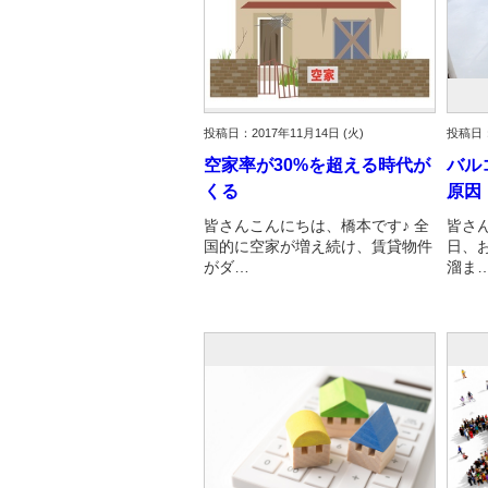
投稿日：2017年11月14日 (火)
投稿日：
空家率が30%を超える時代が
バル
くる
原因
皆さんこんにちは、橋本です♪ 全
皆さ
国的に空家が増え続け、賃貸物件
日、
がダ…
溜ま