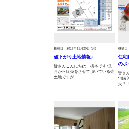
投稿日：2017年11月20日 (月)
投稿日：
値下がり土地情報♪
住宅
のポ
皆さんこんにちは、橋本です♪先
月から販売をさせて頂いている売
皆さ
土地ですが…
宅購
夫？