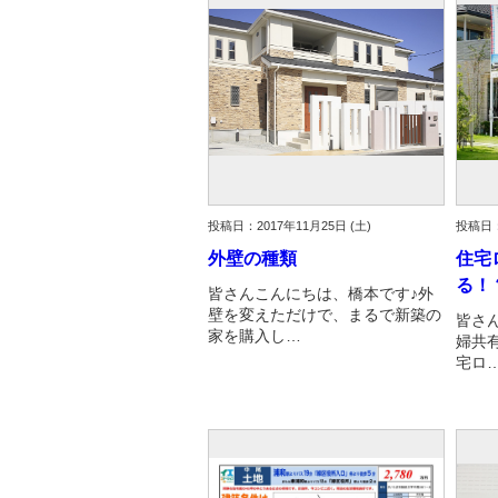
投稿日：2017年11月25日 (土)
投稿日：
外壁の種類
住宅
る！
皆さんこんにちは、橋本です♪外
壁を変えただけで、まるで新築の
皆さ
家を購入し…
婦共
宅ロ