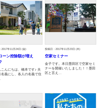
2017年11月24日 (金)
投稿日：2017年11月23日 (木)
ローン控除額が増え
空家セミナー
？
金子です。本日墨田区で空家セミ
ナーを開催いたしました！！墨田
んこんにちは、橋本です♪ 夫
区と言え…
有名義にし、各人の名義で住
…