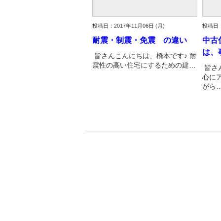
投稿日：2017年11月06日 (月)
投稿日：
耐震・制震・免震 の違い
中古
は、
皆さんこんにちは、橋本です♪ 耐
震性の高い住宅にするための建…
皆さ
心に
がら