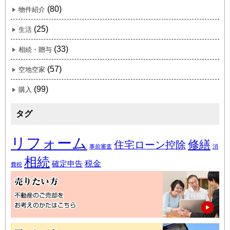
(80)
物件紹介
(25)
生活
(33)
相続・贈与
(57)
空地空家
(99)
購入
タグ
リフォーム
修繕
住宅ローン控除
事前審査
消
相続
税金
確定申告
費税