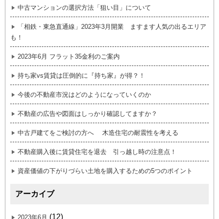
中古マンションの選択方法「狙い目」について
「相鉄・東急直通線」2023年3月開業 ますます人気の出るエリア
も！
2023年6月 フラット35金利のご案内
持ち家vs賃貸は圧倒的に『持ち家』が得？！
今後の不動産市況はどのようになっていくのか
不動産の広告や図面はしっかり確認してますか？
中古戸建てをご検討の方へ 木造住宅の耐震性を考える
不動産購入後に賃貸住宅を退去 引っ越し時の注意点！
資産価値の下がりづらい土地を購入するための5つのポイント
アーカイブ
(12)
2023年6月