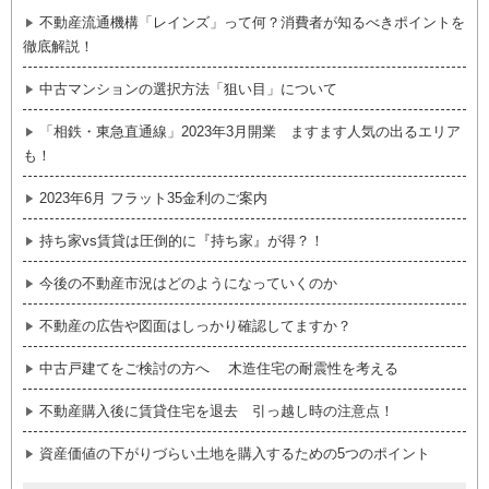
不動産流通機構「レインズ」って何？消費者が知るべきポイントを
徹底解説！
中古マンションの選択方法「狙い目」について
「相鉄・東急直通線」2023年3月開業 ますます人気の出るエリア
も！
2023年6月 フラット35金利のご案内
持ち家vs賃貸は圧倒的に『持ち家』が得？！
今後の不動産市況はどのようになっていくのか
不動産の広告や図面はしっかり確認してますか？
中古戸建てをご検討の方へ 木造住宅の耐震性を考える
不動産購入後に賃貸住宅を退去 引っ越し時の注意点！
資産価値の下がりづらい土地を購入するための5つのポイント