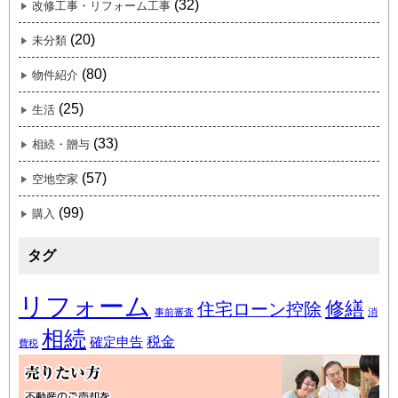
(32)
改修工事・リフォーム工事
(20)
未分類
(80)
物件紹介
(25)
生活
(33)
相続・贈与
(57)
空地空家
(99)
購入
タグ
リフォーム
修繕
住宅ローン控除
事前審査
消
相続
税金
確定申告
費税