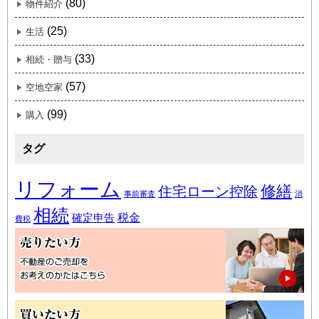
(80)
物件紹介
(25)
生活
(33)
相続・贈与
(57)
空地空家
(99)
購入
タグ
リフォーム
修繕
住宅ローン控除
事前審査
消
相続
税金
確定申告
費税