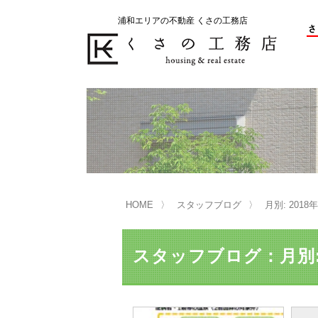
浦和エリアの不動産 くさの工務店
不動産の売却をお考えのお客様
不動産の購入をお考えのお客様
くさの工務店が選ばれる理由
くさの工務店が選ばれる理由
売
購
売却物件の事例
無
不動産の選び方
HOME
スタッフブログ
月別: 2018
マンション選びのポイント
一
売却相談
スタッフブログ：月別: 
買い替えサポート
住宅ローン控除・消費税について
は
不動産の相続
売
リニュアル仲介とは