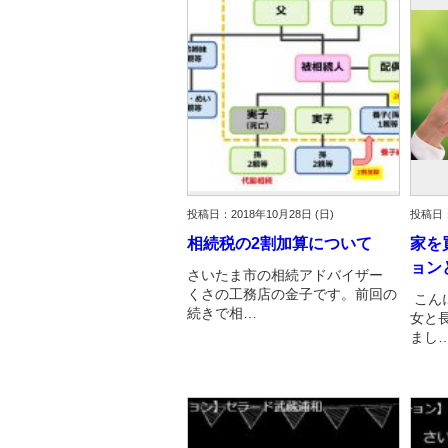
資産価値の減りにくい住宅購入
中
売却の流れ（手順）
不動産売却の詳しい流れ
仲
不動産の引き渡し
不
投稿日：2018年10月28日 (日)
投稿日：
相続税の2割加算について
家を
ョン
さいたま市の相続アドバイザー
くさの工務店の金子です。前回の
こん
続きで相…
女と
まし