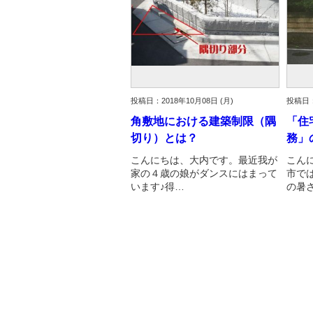
投稿日：2018年10月08日 (月)
投稿日：
角敷地における建築制限（隅
「住
切り）とは？
務」
こんにちは、大内です。最近我が
こん
家の４歳の娘がダンスにはまって
市で
います♪得…
の暑