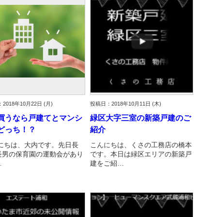
古だから安心して購入できる仕組み
リニュアル仲介で実現する豊かな
介による不動産売却
買取による不動産売却
動産の残代金の受領について
不動産売却後の税金
2018年10月22日 (月)
投稿日：2018年10月11日 (木)
買うなら戸建てとマンシ
緑区大字三室の新築戸建のご
どっち！？
紹介
にちは、大内です。先日長
こんにちは、くさの工務店の橋本
長男の保育園の運動会があり
です。本日は緑区エリアの新築戸
…
建をご紹…