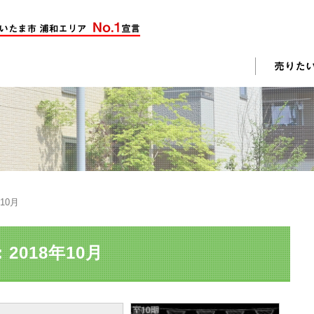
却活動
入されたお客様の声
売却されたお客様の声
不動産購入に関するよくある質問
料査定
年10月
戸建て選びのポイント
土地選びのポイント
2018年10月
じめての売却
不動産売却成功のコツ
却前の修繕・リフォーム