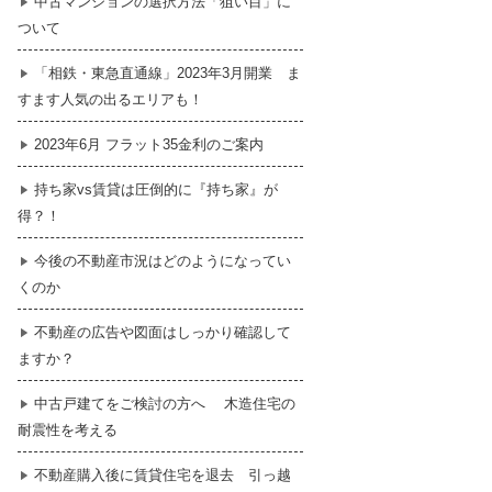
中古マンションの選択方法「狙い目」に
ついて
暮らし
はじめての物件探し
「相鉄・東急直通線」2023年3月開業 ま
すます人気の出るエリアも！
売買契約のご締結
2023年6月 フラット35金利のご案内
持ち家vs賃貸は圧倒的に『持ち家』が
得？！
今後の不動産市況はどのようになってい
くのか
不動産の広告や図面はしっかり確認して
ますか？
中古戸建てをご検討の方へ 木造住宅の
耐震性を考える
不動産購入後に賃貸住宅を退去 引っ越