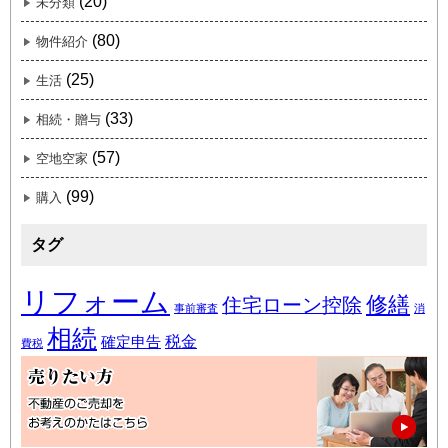
(20)
未分類
(80)
物件紹介
(25)
生活
(33)
相続・贈与
(57)
空地空家
(99)
購入
タグ
リフォーム
修繕
住宅ローン控除
事前審査
消
相続
税金
確定申告
費税