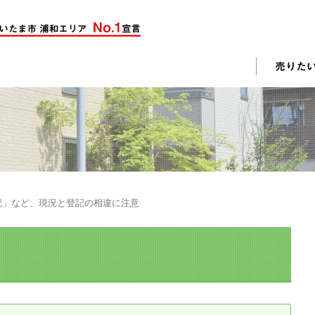
却活動
入されたお客様の声
売却されたお客様の声
不動産購入に関するよくある質問
料査定
記」など、現況と登記の相違に注意
戸建て選びのポイント
土地選びのポイント
じめての売却
不動産売却成功のコツ
却前の修繕・リフォーム