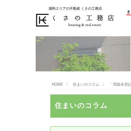
浦和エリアの不動産 くさの工務店
不動産の売却をお考えのお客様
不動産の購入をお考えのお客様
くさの工務店が選ばれる理由
くさの工務店が選ばれる理由
売
購
売却物件の事例
無
不動産の選び方
HOME
住まいのコラム
「増築未登
マンション選びのポイント
一
売却相談
住まいのコラム
買い替えサポート
住宅ローン控除・消費税について
は
不動産の相続
売
リニュアル仲介とは