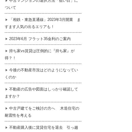
中古マンションの選択方法「狙い目」に
ついて
暮らし
はじめての物件探し
「相鉄・東急直通線」2023年3月開業 ま
すます人気の出るエリアも！
売買契約のご締結
2023年6月 フラット35金利のご案内
持ち家vs賃貸は圧倒的に『持ち家』が
得？！
今後の不動産市況はどのようになってい
くのか
不動産の広告や図面はしっかり確認して
ますか？
中古戸建てをご検討の方へ 木造住宅の
耐震性を考える
不動産購入後に賃貸住宅を退去 引っ越