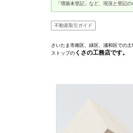
「増築未登記」など、現況と登記の
資産価値の減りにくい住宅購入
中
売却の流れ（手順）
不動産取引ガイド
不動産売却の詳しい流れ
仲
さいたま市南区、緑区、浦和区での土
不動産の引き渡し
不
くさの工務店です。
ストップの