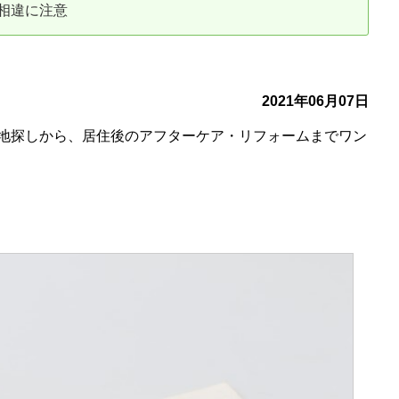
相違に注意
古だから安心して購入できる仕組み
リニュアル仲介で実現する豊かな
介による不動産売却
買取による不動産売却
2021年06月07日
地探しから、居住後のアフターケア・リフォームまでワン
動産の残代金の受領について
不動産売却後の税金