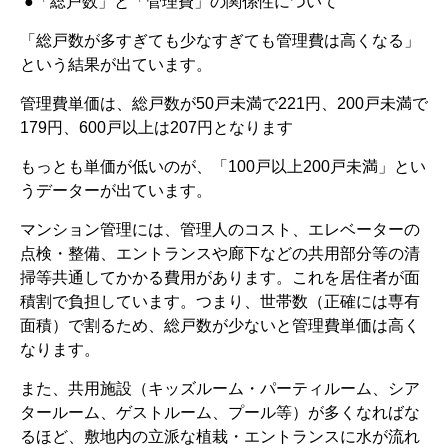
●「総戸数」と「管理費」の関係性について
「総戸数が多すぎても少なすぎても管理費は高くなる」
という結果が出ています。
管理費単価は、総戸数が
50
戸未満で
221
円、
200
戸未満で
179
円、
600
戸以上は
207
円となります
もっとも単価が低いのが、「
100
戸以上
200
戸未満」とい
うデーターが出ています。
マンション管理には、管理人のコスト、エレベーターの
点検・整備、エントランスや廊下などの共用部分等の清
掃等共通してかかる費用があります。これを居住者が面
積割で負担しています。つまり、世帯数（正確には専有
面積）で割るため、総戸数が少ないと管理費単価は高く
なります。
また、共用施設（キッズルーム・パーティルーム、シア
タールーム、ゲストルーム、プール等）が多くなればな
るほど、敷地内の立派な植栽・エントランスに水が流れ