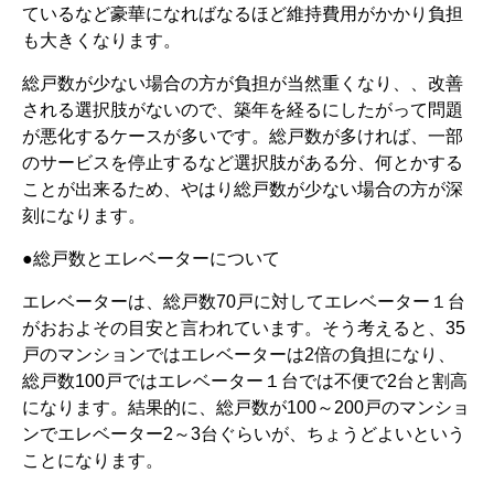
ているなど豪華になればなるほど維持費用がかかり負担
も大きくなります。
総戸数が少ない場合の方が負担が当然重くなり、、改善
される選択肢がないので、築年を経るにしたがって問題
が悪化するケースが多いです。総戸数が多ければ、一部
のサービスを停止するなど選択肢がある分、何とかする
ことが出来るため、やはり総戸数が少ない場合の方が深
刻になります。
●総戸数とエレベーターについて
エレベーターは、総戸数
70
戸に対してエレベーター１台
がおおよその目安と言われています。そう考えると、
35
戸のマンションではエレベーターは
2
倍の負担になり、
総戸数
100
戸ではエレベーター１台では不便で
2
台と割高
になります。結果的に、総戸数が
100
～
200
戸のマンショ
ンでエレベーター
2
～
3
台ぐらいが、ちょうどよいという
ことになります。