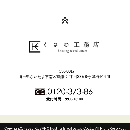
〒336-0017
埼玉県さいたま市南区南浦和2丁目38番6号 草野ビル1F
Copyright(C) 2026 KUSANO hosting & real estate Co.,Ltd All Right Reserved.