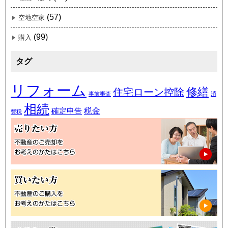
(57)
空地空家
(99)
購入
タグ
リフォーム
修繕
住宅ローン控除
事前審査
消
相続
税金
確定申告
費税