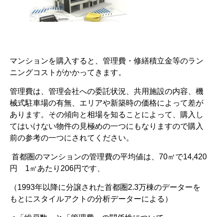
マンションを購入すると、管理費・修繕積立金等のラン
ニングコストがかかってきます。
管理費は、管理会社への委託状況、共用施設の内容、機
械式駐車場の有無、エリアや新築時の価格によって差が
あります。その傾向と相場を知ることによって、購入し
てはいけない物件の見極めの一つにもなりますので購入
前の参考の一つにされてください。
首都圏のマンションの管理費の平均値は、
70
㎡で
14,420
円
1
㎡あたり
206
円です、
（
1993
年以降に分譲された首都圏
2.3
万棟のデーターを
もとにスタイルアクトの分析データーによる）