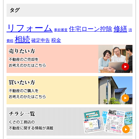
タグ
リフォーム
修繕
住宅ローン控除
事前審査
消
相続
税金
確定申告
費税