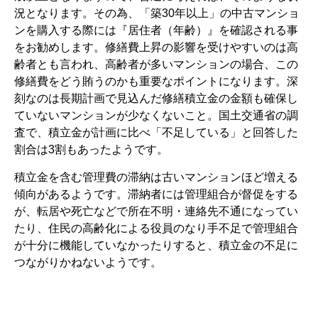
況となります。その為、「築30年以上」の中古マンショ
ンを購入する際には『居住者（年齢）』を確認される事
をお勧めします。修繕費上昇の影響を受けやすいのは高
齢者とも言われ、高齢者が多いマンションの場合、この
修繕費をどう賄うのかも重要なポイントになります。深
刻なのは長期計画で見込んだ修繕積立金の金額も確保し
ていないマンションが少なくないこと。国土交通省の調
査で、積立金が計画に比べ「不足している」と回答した
割合は3割もあったようです。
積立金を含む管理費の滞納は古いマンションほど増える
傾向があるようです。滞納者には管理組合が督促をする
が、転居や死亡などで所在不明・連絡先不通になってい
たり、住民の高齢化による役員のなり手不足で管理組合
が十分に機能していなかったりすると、積立金の不足に
つながりかねないようです。