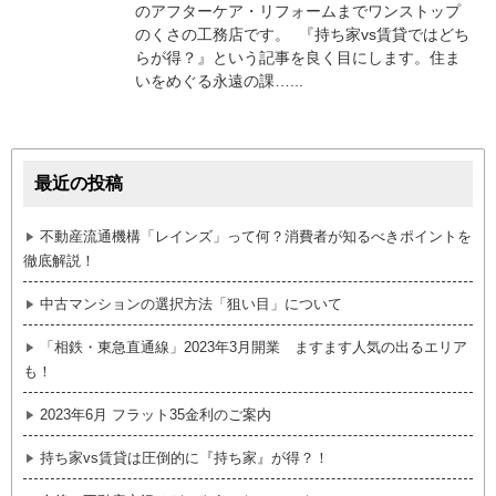
のアフターケア・リフォームまでワンストップ
のくさの工務店です。 『持ち家vs賃貸ではどち
らが得？』という記事を良く目にします。住ま
いをめぐる永遠の課…...
最近の投稿
不動産流通機構「レインズ」って何？消費者が知るべきポイントを
徹底解説！
中古マンションの選択方法「狙い目」について
「相鉄・東急直通線」2023年3月開業 ますます人気の出るエリア
も！
2023年6月 フラット35金利のご案内
持ち家vs賃貸は圧倒的に『持ち家』が得？！