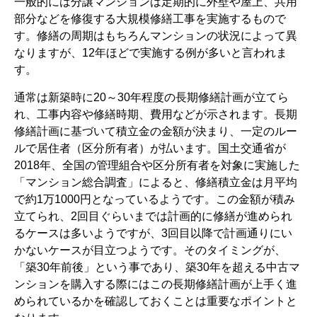
一般的には分譲マンションは定期的に外壁や屋上、共用
部分などを修復する大規模修繕工事を実施するもので
す。修繕の周期はもちろんマンションの状況によって異
なりますが、12年ほどで実施する例が多いと言われま
す。
通常は新築時に20～30年程度の長期修繕計画が立てら
れ、工事内容や修繕時期、費用などが示されます。長期
修繕計画に基づいて積立金の金額が決まり、一定のルー
ルで居住者（区分所有者）が払います。国土交通省が
2018年、全国の管理組合や区分所有者を対象に実施した
「マンション総合調査」によると、修繕積立金は月平均
で約1万1000円となっているようです。この金額が積み
立てられ、2回目ぐらいまでは計画的に修繕が進められ
るケースは多いようですが、3回目以降で計画通りにい
かないケースが目立つようです。そのタイミングが、
「築30年前後」という事であり、築30年を超える中古マ
ンションを購入する際にはこの長期修繕計画が上手く進
められているかを確認しておくことは重要なポイントと