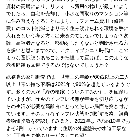
資材の高騰により、リフォーム費用の捻出が厳しいよう
でしたら、自宅を売却し、小さな間取りのマンション等
に住み替えをすることにより、リフォーム費用（修繕
費）のコスト削減とより長く住み続けられる環境を手に
入れるという考え方も出来るのではないでしょうか？勿
論、高齢者となると、移動をしたくないと判断される方
も多いと思いますので、アクティブシニア時代に、この
ような選択肢もあることを把握して置けば、このような
老後問題も回避できるのではないでしょうか？
総務省の家計調査では、世帯主の年齢が60歳以上の二人
以上世帯の持ち家率は2021年で90%を超えているようで
す。多くの人が「終の棲家（ついのすみか）」を確保し
ていますが、昨今のインフレ状態が年金を切り崩しなが
らの生活が必要な高齢者にとって厳しい局面を突き付け
ています。そのようなインフレ状態を判断する為、消費
者物価指数を確認してみると、2021年までの約10年でお
よそ2割上がっています（住居の外壁塗装や水道工事な
ど「工事その他のサービス」で確認）。