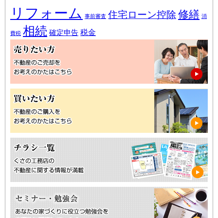
リフォーム
修繕
住宅ローン控除
事前審査
消
相続
税金
確定申告
費税