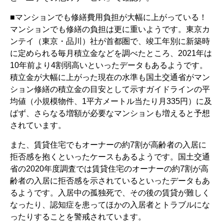
■マンションでも修繕費用負担が大幅に上がっている！
マンションでも修繕の負担は更に重いようです。東京カ
ンテイ（東京・品川）社が首都圏で、竣工年別に新築時
に定められる毎月積立金などを調べたところ、2021年は
10年前より4割弱高いといったデータもあるようです。
積立金が大幅に上がった現在の水準も国土交通省がマン
ション修繕の積立金の目安として示すガイドラインの平
均値（小規模物件、1平方メートル当たり月335円）に及
ばず、さらなる増額が必要なマンションも増えると予想
されています。
また、賃貸住宅でもオーナーの約7割が高齢者の入居に
拒否感を抱くといったケースもあるようです。国土交通
省の2020年度調査では賃貸住宅のオーナーの約7割が高
齢者の入居に拒否感を示されているといったデータもあ
るようです。入居中の孤独死で、その後の賃貸が難しく
なったり、認知症を患ってほかの入居者とトラブルにな
ったりすることを警戒されています。