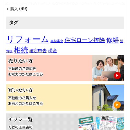
(99)
購入
タグ
リフォーム
修繕
住宅ローン控除
事前審査
消
相続
税金
確定申告
費税