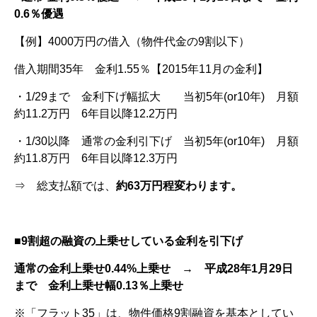
0.6
％優遇
【例】4000万円の借入（物件代金の9割以下）
借入期間35年 金利1.55％【2015年11月の金利】
・1/29まで 金利下げ幅拡大 当初5年(or10年) 月額
約11.2万円 6年目以降12.2万円
・1/30以降 通常の金利引下げ 当初5年(or10年) 月額
約11.8万円 6年目以降12.3万円
⇒ 総支払額では、
約
63
万円程変わります。
■9
割超の融資の上乗せしている金利を引下げ
通常の金利上乗せ0.44%
上乗せ → 平成28
年1
月29
日
まで 金利上乗せ幅0.13
％上乗せ
※「フラット35」は、物件価格9割融資を基本としてい