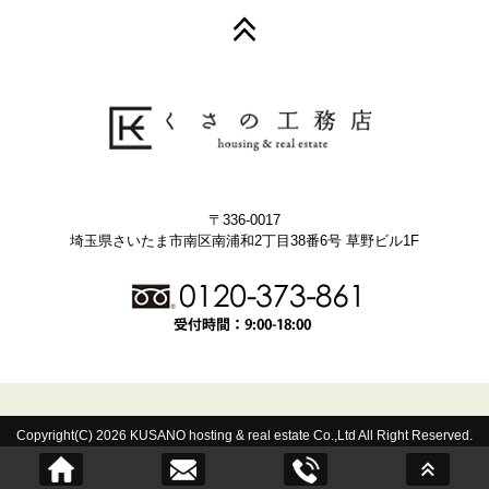
〒336-0017
埼玉県さいたま市南区南浦和2丁目38番6号 草野ビル1F
Copyright(C) 2026 KUSANO hosting & real estate Co.,Ltd All Right Reserved.