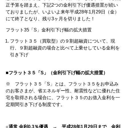
正予算を踏まえ、下記2つの金利引下げ優遇措置が続い
ておりましたが、いよいよ来年平成28年1月29日（金）
にて終了となり、残り3ヶ月を切りました！
フラット35「S」金利引下げ幅の拡大措置
フラット３５（買取型）の９割超融資について、現
行、９割超融資の場合と比べて上乗せしている金利を
引き下げ
■フラット３５「S
」（金利引下げ幅の拡大措置）
※ フラット３５「S」とは、フラット３５をお申込み
のお客さまが、省エネルギー性、耐震性などに優れた住
宅を取得される場合に、フラット３５のお借入金利を一
定期間引き下げる制度です。
○通常
金利0.3
％優遇 → 平成28
年1
月29
日まで 金利