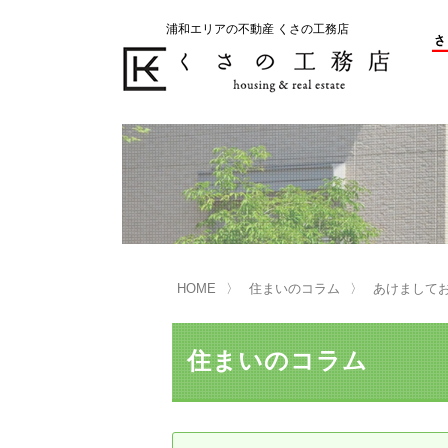
浦和エリアの不動産 くさの工務店
不動産の売却をお考えのお客様
不動産の購入をお考えのお客様
くさの工務店が選ばれる理由
くさの工務店が選ばれる理由
売
購
売却物件の事例
無
不動産の選び方
HOME
住まいのコラム
あけまして
マンション選びのポイント
一
売却相談
住まいのコラム
買い替えサポート
住宅ローン控除・消費税について
は
不動産の相続
売
リニュアル仲介とは