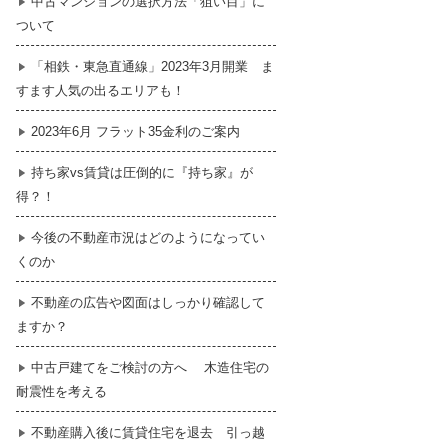
中古マンションの選択方法「狙い目」に
ついて
暮らし
はじめての物件探し
「相鉄・東急直通線」2023年3月開業 ま
すます人気の出るエリアも！
売買契約のご締結
2023年6月 フラット35金利のご案内
持ち家vs賃貸は圧倒的に『持ち家』が
得？！
今後の不動産市況はどのようになってい
くのか
不動産の広告や図面はしっかり確認して
ますか？
中古戸建てをご検討の方へ 木造住宅の
耐震性を考える
不動産購入後に賃貸住宅を退去 引っ越