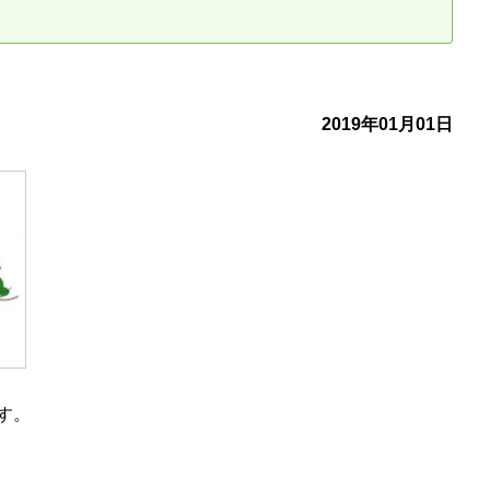
古だから安心して購入できる仕組み
リニュアル仲介で実現する豊かな
介による不動産売却
買取による不動産売却
2019年01月01日
動産の残代金の受領について
不動産売却後の税金
す。