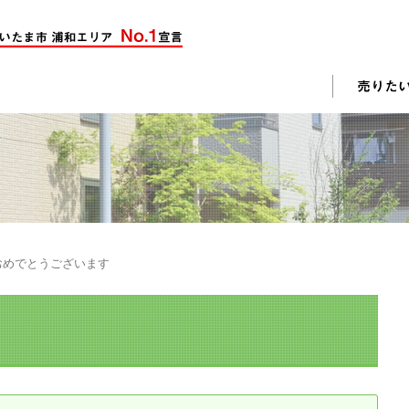
却活動
入されたお客様の声
売却されたお客様の声
不動産購入に関するよくある質問
料査定
おめでとうございます
戸建て選びのポイント
土地選びのポイント
じめての売却
不動産売却成功のコツ
却前の修繕・リフォーム