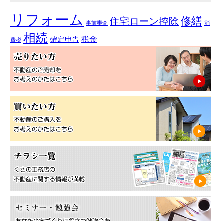
リフォーム
修繕
住宅ローン控除
事前審査
消
相続
税金
確定申告
費税