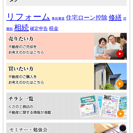
リフォーム
修繕
住宅ローン控除
事前審査
消
相続
税金
確定申告
費税