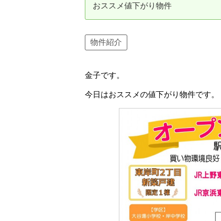
おススメ値下がり物件
資産価値の減りにくい住宅購入
中
売却の流れ（手順）
物件紹介
不動産売却の詳しい流れ
仲
金子です。
不動産の引き渡し
不
今日はおススメの値下がり物件です。