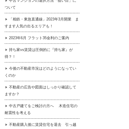
中古マンションの選択方法「狙い目」に
ついて
暮らし
はじめての物件探し
「相鉄・東急直通線」2023年3月開業 ま
すます人気の出るエリアも！
売買契約のご締結
2023年6月 フラット35金利のご案内
持ち家vs賃貸は圧倒的に『持ち家』が
得？！
今後の不動産市況はどのようになってい
くのか
不動産の広告や図面はしっかり確認して
ますか？
中古戸建てをご検討の方へ 木造住宅の
耐震性を考える
不動産購入後に賃貸住宅を退去 引っ越