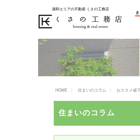
浦和エリアの不動産 くさの工務店
不動産の売却をお考えのお客様
不動産の購入をお考えのお客様
くさの工務店が選ばれる理由
くさの工務店が選ばれる理由
売
購
売却物件の事例
無
不動産の選び方
HOME
住まいのコラム
おススメ値
マンション選びのポイント
一
売却相談
住まいのコラム
買い替えサポート
住宅ローン控除・消費税について
は
不動産の相続
売
リニュアル仲介とは