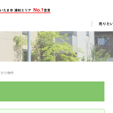
却活動
入されたお客様の声
売却されたお客様の声
不動産購入に関するよくある質問
料査定
下がり物件
戸建て選びのポイント
土地選びのポイント
じめての売却
不動産売却成功のコツ
却前の修繕・リフォーム