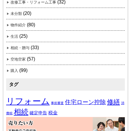
(32)
改修工事・リフォーム工事
(20)
未分類
(80)
物件紹介
(25)
生活
(33)
相続・贈与
(57)
空地空家
(99)
購入
タグ
リフォーム
修繕
住宅ローン控除
事前審査
消
相続
税金
確定申告
費税