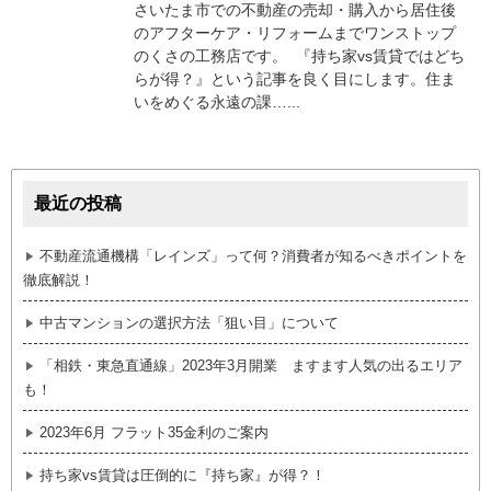
さいたま市での不動産の売却・購入から居住後
のアフターケア・リフォームまでワンストップ
のくさの工務店です。 『持ち家vs賃貸ではどち
らが得？』という記事を良く目にします。住ま
いをめぐる永遠の課…...
最近の投稿
不動産流通機構「レインズ」って何？消費者が知るべきポイントを
徹底解説！
中古マンションの選択方法「狙い目」について
「相鉄・東急直通線」2023年3月開業 ますます人気の出るエリア
も！
2023年6月 フラット35金利のご案内
持ち家vs賃貸は圧倒的に『持ち家』が得？！