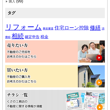
(99)
購入
タグ
リフォーム
修繕
住宅ローン控除
事前審査
消
相続
税金
確定申告
費税