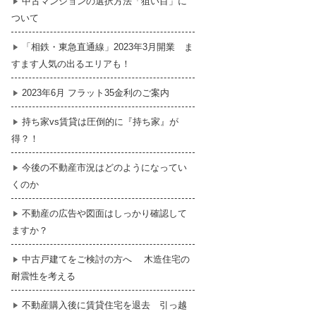
中古マンションの選択方法「狙い目」に
ついて
暮らし
はじめての物件探し
「相鉄・東急直通線」2023年3月開業 ま
すます人気の出るエリアも！
売買契約のご締結
2023年6月 フラット35金利のご案内
持ち家vs賃貸は圧倒的に『持ち家』が
得？！
今後の不動産市況はどのようになってい
くのか
不動産の広告や図面はしっかり確認して
ますか？
中古戸建てをご検討の方へ 木造住宅の
耐震性を考える
不動産購入後に賃貸住宅を退去 引っ越