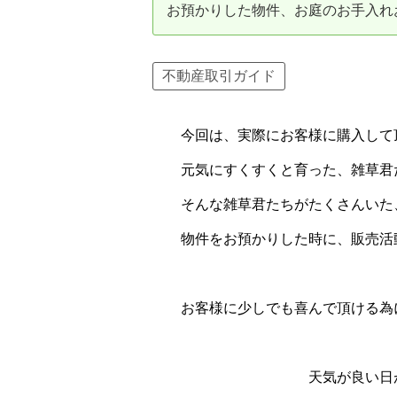
お預かりした物件、お庭のお手入れ
資産価値の減りにくい住宅購入
中
売却の流れ（手順）
不動産取引ガイド
不動産売却の詳しい流れ
仲
今回は、実際にお客様に購入して頂
不動産の引き渡し
不
元気にすくすくと育った、雑草君
そんな雑草君たちがたくさんいた、
物件をお預かりした時に、販売活動
お客様に少しでも喜んで頂ける為に
天気が良い日が続くと、