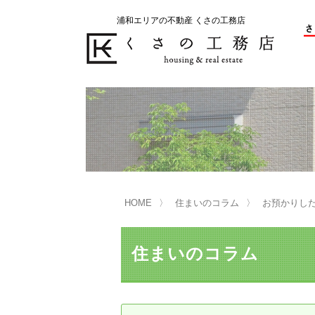
浦和エリアの不動産 くさの工務店
不動産の売却をお考えのお客様
不動産の購入をお考えのお客様
くさの工務店が選ばれる理由
くさの工務店が選ばれる理由
売
購
売却物件の事例
無
不動産の選び方
HOME
住まいのコラム
お預かりし
マンション選びのポイント
一
売却相談
住まいのコラム
買い替えサポート
住宅ローン控除・消費税について
は
不動産の相続
売
リニュアル仲介とは