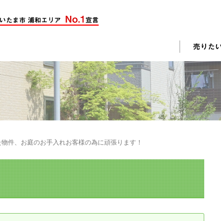
却活動
入されたお客様の声
売却されたお客様の声
不動産購入に関するよくある質問
料査定
た物件、お庭のお手入れお客様の為に頑張ります！
戸建て選びのポイント
土地選びのポイント
じめての売却
不動産売却成功のコツ
却前の修繕・リフォーム