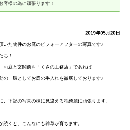
お客様の為に頑張ります！
古だから安心して購入できる仕組み
リニュアル仲介で実現する豊かな
介による不動産売却
買取による不動産売却
2019年05月20日
いた物件のお庭のビフォーアフターの写真です♪
動産の残代金の受領について
不動産売却後の税金
たち！
お庭と玄関前を「くさの工務店」であれば
の一環としてお庭の手入れを徹底しております♪
、下記の写真の様に見違える程綺麗に頑張ります。
こんなにも雑草が育ちます。