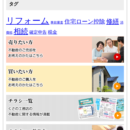
タグ
リフォーム
修繕
住宅ローン控除
事前審査
消
相続
税金
確定申告
費税