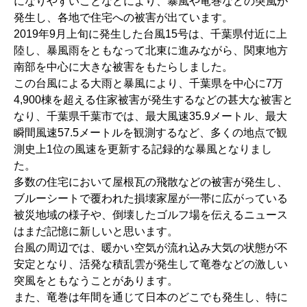
になりやすいことなどにより、暴風や竜巻などの突風が
発生し、各地で住宅への被害が出ています。
2019年9月上旬に発生した台風15号は、千葉県付近に上
陸し、暴風雨をともなって北東に進みながら、関東地方
南部を中心に大きな被害をもたらしました。
この台風による大雨と暴風により、千葉県を中心に7万
4,900棟を超える住家被害が発生するなどの甚大な被害と
なり、千葉県千葉市では、最大風速35.9メートル、最大
瞬間風速57.5メートルを観測するなど、多くの地点で観
測史上1位の風速を更新する記録的な暴風となりまし
た。
多数の住宅において屋根瓦の飛散などの被害が発生し、
ブルーシートで覆われた損壊家屋が一帯に広がっている
被災地域の様子や、倒壊したゴルフ場を伝えるニュース
はまだ記憶に新しいと思います。
台風の周辺では、暖かい空気が流れ込み大気の状態が不
安定となり、活発な積乱雲が発生して竜巻などの激しい
突風をともなうことがあります。
また、竜巻は年間を通じて日本のどこでも発生し、特に