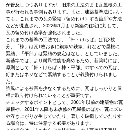
が普及しつつありますが、旧来の工法のまま瓦屋根の工
事が行われる事例もあります。また、建築基準法におい
ても、これまでの瓦の緊結（留め付け）する箇所や方法
などが見直され、2022年1月より新築の住宅に対して、
瓦の留め付け基準が強化されました。
これまでの基準の工法では、「軒・けらば」は瓦2枚
分、「棟」は瓦1枚おきに銅線や鉄線、釘などで屋根に
緊結、「平部」は緊結の規定はなし、としていました。
新基準では、より耐風性能を高めるため、新築時には、
原則として「軒・けらば・棟・平部」のすべての瓦は、
釘またはネジなどで緊結することが義務付けられまし
た。
強風による被害を少なくするために、瓦はしっかりと屋
根に取り付けられていることが重要です。
チェックするポイントとして、2001年以前の建築物の瓦
屋根や、2001年以降も未改修の瓦屋根のほか、瓦にズレ
や浮き上がりが生じていたり、著しく破損していたりす
る場合は、特に注意する必要があります。