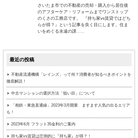
さいたま市での不動産の売却・購入から居住後
のアフターケア・リフォームまでワンストップ
のくさの工務店です。 『持ち家vs賃貸ではどち
らが得？』という記事を良く目にします。住ま
いをめぐる永遠の課…...
最近の投稿
不動産流通機構「レインズ」って何？消費者が知るべきポイントを
徹底解説！
中古マンションの選択方法「狙い目」について
「相鉄・東急直通線」2023年3月開業 ますます人気の出るエリア
も！
2023年6月 フラット35金利のご案内
持ち家vs賃貸は圧倒的に『持ち家』が得？！