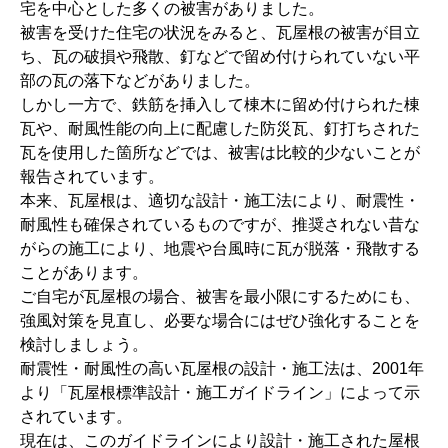
宅を中心とした多くの被害がありました。
被害を受けた住宅の状況をみると、瓦屋根の被害が目立
ち、瓦の破損や飛散、釘などで留め付けられていない平
部の瓦の落下などがありました。
しかし一方で、鉄筋を挿入して棟木に留め付けられた棟
瓦や、耐風性能の向上に配慮した防災瓦、釘打ちされた
瓦を使用した箇所などでは、被害は比較的少ないことが
報告されています。
本来、瓦屋根は、適切な設計・施工法により、耐震性・
耐風性も確保されているものですが、推奨されない昔な
がらの施工により、地震や台風時に瓦が脱落・飛散する
ことがあります。
ご自宅が瓦屋根の場合、被害を最小限にするためにも、
強風対策を見直し、必要な場合にはぜひ強化することを
検討しましょう。
耐震性・耐風性の高い瓦屋根の設計・施工法は、2001年
より「瓦屋根標準設計・施工ガイドライン」によって示
されています。
現在は、このガイドラインにより設計・施工された屋根