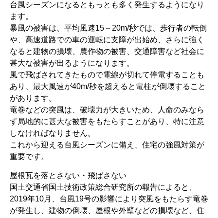
台風シーズンになるともっとも多く発生するようになり
ます。
暴風の被害は、平均風速15～20m/秒では、歩行者の転倒
や、高速道路での車の運転に支障が出始め、さらに強く
なると建物の損壊、農作物の被害、交通障害など社会に
甚大な被害が出るようになります。
風で飛ばされてきたもので電線が切れて停電することも
あり、最大風速が40m/秒を超えると電柱が倒壊すること
があります。
竜巻などの突風は、破壊力が大きいため、人命のみなら
ず局地的に甚大な被害をもたらすことがあり、特に注意
しなければなりません。
これから迎える台風シーズンに備え、住宅の強風対策が
重要です。
屋根瓦を落とさない・飛ばさない
国土交通省国土技術政策総合研究所の報告によると、
2019年10月、台風19号の影響により突風をもたらす竜巻
が発生し、建物の倒壊、屋根や外壁などの損壊など、住