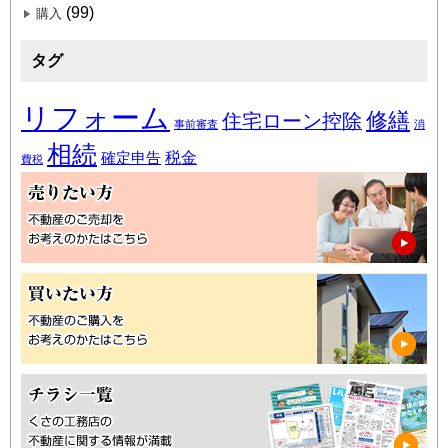
(99)
購入
タグ
リフォーム
修繕
住宅ローン控除
事前審査
消
相続
税金
確定申告
費税