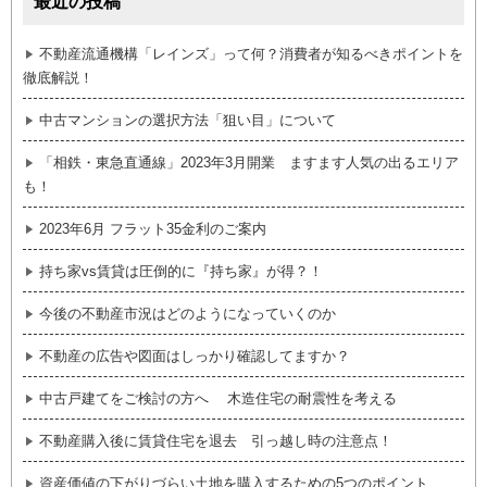
最近の投稿
不動産流通機構「レインズ」って何？消費者が知るべきポイントを
徹底解説！
中古マンションの選択方法「狙い目」について
「相鉄・東急直通線」2023年3月開業 ますます人気の出るエリア
も！
2023年6月 フラット35金利のご案内
持ち家vs賃貸は圧倒的に『持ち家』が得？！
今後の不動産市況はどのようになっていくのか
不動産の広告や図面はしっかり確認してますか？
中古戸建てをご検討の方へ 木造住宅の耐震性を考える
不動産購入後に賃貸住宅を退去 引っ越し時の注意点！
資産価値の下がりづらい土地を購入するための5つのポイント