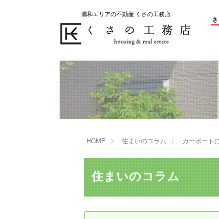
浦和エリアの不動産 くさの工務店
不動産の売却をお考えのお客様
不動産の購入をお考えのお客様
くさの工務店が選ばれる理由
くさの工務店が選ばれる理由
売
購
売却物件の事例
無
不動産の選び方
HOME
住まいのコラム
カーポート
マンション選びのポイント
一
売却相談
住まいのコラム
買い替えサポート
住宅ローン控除・消費税について
は
不動産の相続
売
リニュアル仲介とは