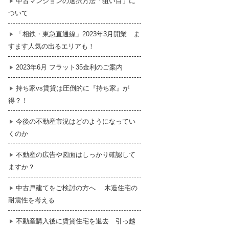
中古マンションの選択方法「狙い目」に
ついて
暮らし
はじめての物件探し
「相鉄・東急直通線」2023年3月開業 ま
すます人気の出るエリアも！
売買契約のご締結
2023年6月 フラット35金利のご案内
持ち家vs賃貸は圧倒的に『持ち家』が
得？！
今後の不動産市況はどのようになってい
くのか
不動産の広告や図面はしっかり確認して
ますか？
中古戸建てをご検討の方へ 木造住宅の
耐震性を考える
不動産購入後に賃貸住宅を退去 引っ越