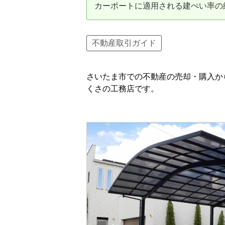
カーポートに適用される建ぺい率の
資産価値の減りにくい住宅購入
中
売却の流れ（手順）
不動産取引ガイド
不動産売却の詳しい流れ
仲
さいたま市での不動産の売却・購入か
不動産の引き渡し
不
くさの工務店です。