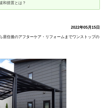
緩和措置とは？
古だから安心して購入できる仕組み
リニュアル仲介で実現する豊かな
介による不動産売却
買取による不動産売却
2022年05月15日
ら居住後のアフターケア・リフォームまでワンストップの
動産の残代金の受領について
不動産売却後の税金