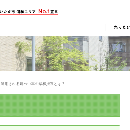
却活動
入されたお客様の声
売却されたお客様の声
不動産購入に関するよくある質問
料査定
に適用される建ぺい率の緩和措置とは？
戸建て選びのポイント
土地選びのポイント
じめての売却
不動産売却成功のコツ
却前の修繕・リフォーム